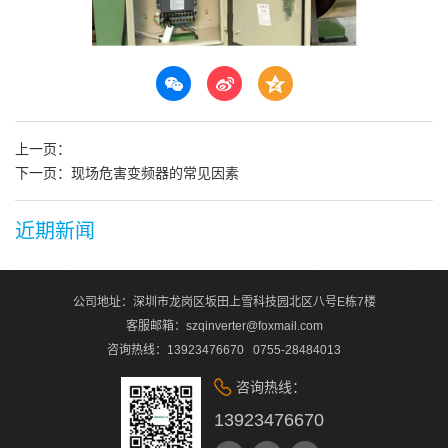
上一页：
下一页：现场危害变频器的常见因素
近期新闻
公司地址：深圳市龙岗区坂田上雪科技园北区八号E栋7楼
客服邮箱：szqinverter@foxmail.com
咨询热线：13923476670 0755-28484013
咨询热线：
13923476670